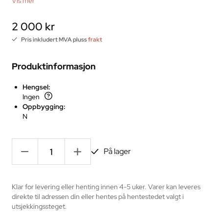
Vis mer
2 000 kr
Pris inkludert MVA pluss
frakt
Produktinformasjon
Hengsel:
Ingen
Oppbygging:
N
-
+
På lager
Klar for levering eller henting innen 4-5 uker. Varer kan leveres
direkte til adressen din eller hentes på hentestedet valgt i
utsjekkingssteget.