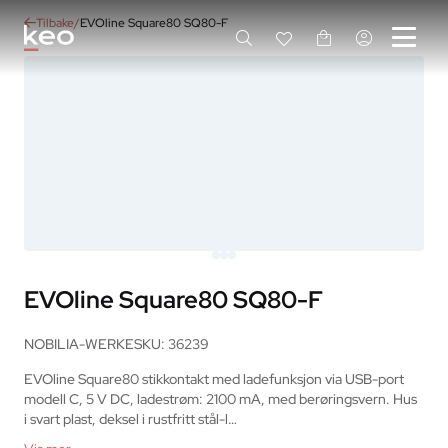
Tilbake
EVOline Square80 SQ80-F
EVOline Square80 SQ80-F
NOBILIA-WERKE
SKU: 36239
EVOline Square80 stikkontakt med ladefunksjon via USB-port 
modell C, 5 V DC, ladestrøm: 2100 mA, med berøringsvern. Hus 
i svart plast, deksel i rustfritt stål-l…