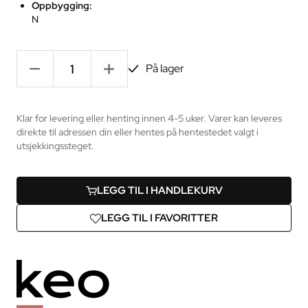
Oppbygging:
N
-
+
På lager
Klar for levering eller henting innen 4-5 uker. Varer kan leveres
direkte til adressen din eller hentes på hentestedet valgt i
utsjekkingssteget.
LEGG TIL I HANDLEKURV
LEGG TIL I FAVORITTER