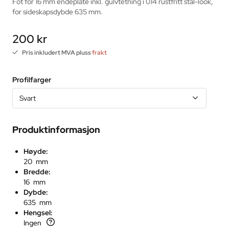
Fot for 16 mm endeplate inkl. gulvtetning i 014 rustfritt stål-look, 
for sideskapsdybde 635 mm.
200 kr
Pris inkludert MVA pluss
frakt
Profilfarger
Svart
Produktinformasjon
Høyde:
20 mm
Bredde:
16 mm
Dybde:
635 mm
Hengsel:
Ingen