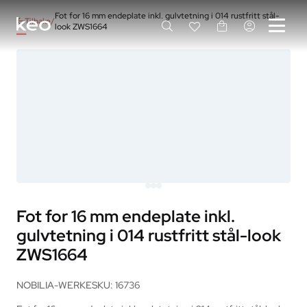
Fot for 16 mm endeplate inkl. gulvtetning i 014 rustfritt stål-
Tilbake
look ZWS1664
Fot for 16 mm endeplate inkl.
gulvtetning i 014 rustfritt stål-look
ZWS1664
NOBILIA-WERKE
SKU: 16736