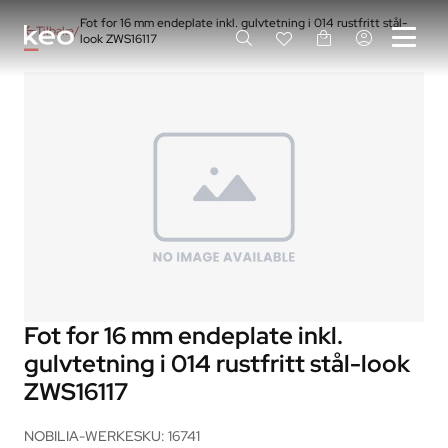
Fot for 16 mm endeplate inkl. gulvtetning i 014 rustfritt stål-
Tilbake
look ZWS16117
Fot for 16 mm endeplate inkl.
gulvtetning i 014 rustfritt stål-look
ZWS16117
NOBILIA-WERKE
SKU: 16741