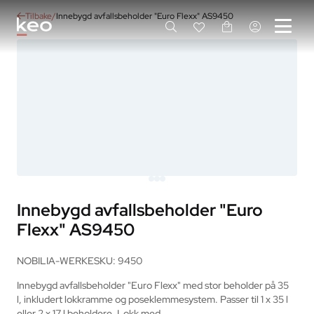
Tilbake
Innebygd avfallsbeholder "Euro Flexx" AS9450
Innebygd avfallsbeholder "Euro
Flexx" AS9450
NOBILIA-WERKE
SKU: 9450
Innebygd avfallsbeholder "Euro Flexx" med stor beholder på 35 
l, inkludert lokkramme og poseklemmesystem. Passer til 1 x 35 l 
eller 2 x 17 l beholdere. Lokk med…