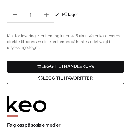
-
+
På lager
Klar for levering eller henting innen 4-5 uker. Varer kan leveres
direkte til adressen din eller hentes på hentestedet valgt i
utsjekkingssteget.
LEGG TIL I HANDLEKURV
LEGG TIL I FAVORITTER
Følg oss på sosiale medier!