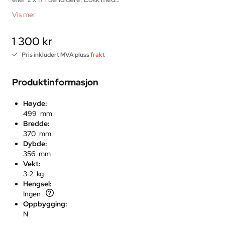
Vis mer
1 300 kr
Pris inkludert MVA pluss
frakt
Produktinformasjon
Høyde:
499 mm
Bredde:
370 mm
Dybde:
356 mm
Vekt:
3.2 kg
Hengsel:
Ingen
Oppbygging:
N