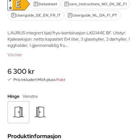
E
A
Datasheet
care_instructions_NO_DK_SE_FI
↑
G
Userguide_DE_EN_FR_IT
Userguide_NL_DA_FI_PT
LAURUS integrert kjøl/frys-kombinasjon LKG144E BF. Utstyr: 
Kjøleseksjon: netto kapasitet 154 liter, 3 glasshyller, 3 dørhyller, 1 
eggholder, 1 gjennomsiktig fru…
Vis mer
6 300 kr
Pris inkludert MVA pluss
frakt
Hinge
Venstre
Produktinformasjon