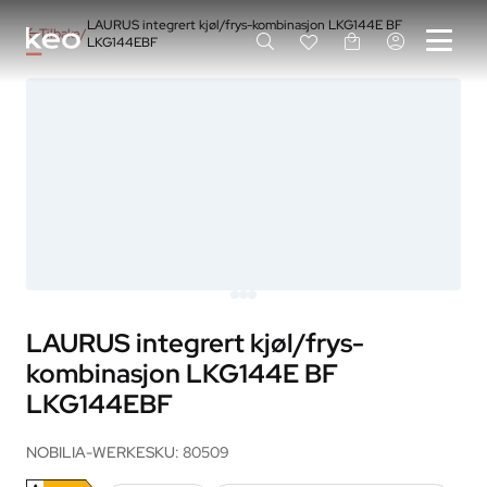
LAURUS integrert kjøl/frys-kombinasjon LKG144E BF
Tilbake
LKG144EBF
LAURUS integrert kjøl/frys-
kombinasjon LKG144E BF
LKG144EBF
NOBILIA-WERKE
SKU: 80509