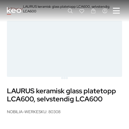
LAURUS keramisk glass platetopp LCA600, selvstendig
Tilbake
LCA600
LAURUS keramisk glass platetopp
LCA600, selvstendig LCA600
NOBILIA-WERKE
SKU: 80308