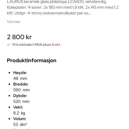
LAURUS keramisk glass platetopp LCA600, selvstendig. 
Kokeplater: 4 soner: 2x 180 mm med 1,8 kW, 2x 145 mm med 1,2 
kW. Utstyr: 4-trinns restvarmeindikator per so…
Vis mer
2 800 kr
Pris inkludert MVA pluss
frakt
Produktinformasjon
Høyde:
48 mm
Bredde:
590 mm
Dybde:
520 mm
Vekt:
8.2 kg
Volum:
53 dm³