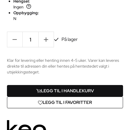
Hengsel:
Ingen
Oppbygging:
N
-
+
På lager
Klar for levering eller henting innen 4-5 uker. Varer kan leveres
direkte til adressen din eller hentes på hentestedet valgt i
utsjekkingssteget.
LEGG TIL I HANDLEKURV
LEGG TIL I FAVORITTER