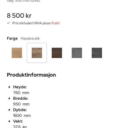
høy, 950 mm bred.
8 500 kr
Pris inkludert MVA pluss
frakt
Farge
Havana eik
Produktinformasjon
Høyde:
760 mm
Bredde:
950 mm
Dybde:
1600 mm
Vekt:
37.6 kg