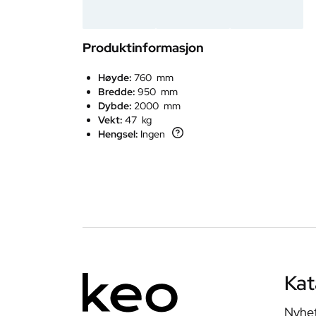
Produktinformasjon
Høyde:
760 mm
Bredde:
950 mm
Dybde:
2000 mm
Vekt:
47 kg
Hengsel:
Ingen
Kat
Nyhe