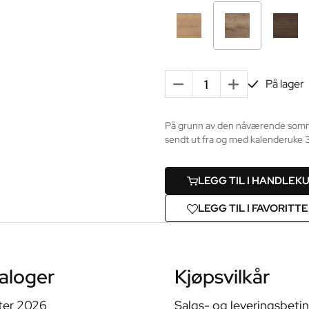
-
+
På lager
På grunn av den nåværende sommerfe
sendt ut fra og med kalenderuke 3
LEGG TIL I HANDLEK
LEGG TIL I FAVORITT
aloger
Kjøpsvilkår
ter 2026
Salgs- og leveringsbeti