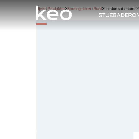
Hjem
Produkter
Bord og stoler
Bord
London spisebord 
STUE
BADEROM