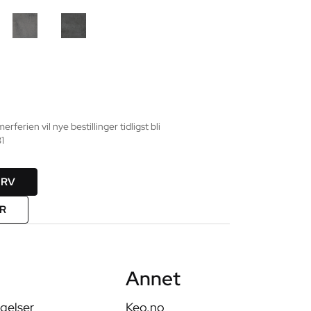
rien vil nye bestillinger tidligst bli
1
URV
ER
Annet
ngelser
Keo.no