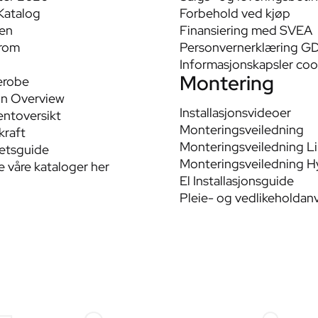
Katalog
Forbehold ved kjøp
en
Finansiering med SVEA
rom
Personvernerklæring G
Informasjonskapsler coo
Montering
erobe
n Overview
Installasjonsvideoer
ntoversikt
Monteringsveiledning
raft
Monteringsveiledning L
tetsguide
Monteringsveiledning H
le våre kataloger her
El Installasjonsguide
Pleie- og vedlikeholdan