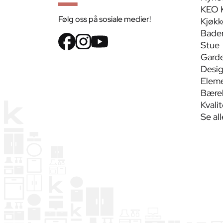
KEO 
Følg oss på sosiale medier!
Kjøkk
Bade
Stue
Gard
Desig
Eleme
Bærek
Kvali
Se al