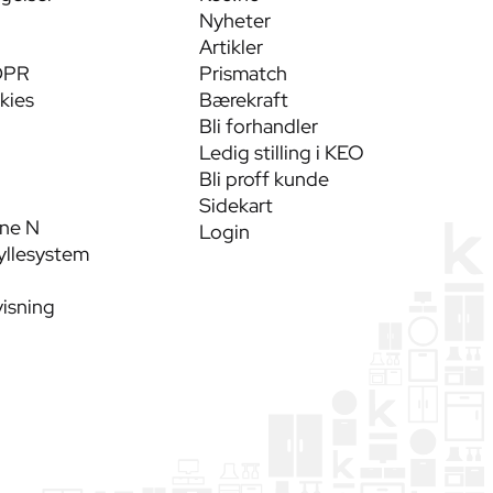
Nyheter
Artikler
DPR
Prismatch
kies
Bærekraft
Bli forhandler
Ledig stilling i KEO
Bli proff kunde
Sidekart
ine N
Login
yllesystem
visning