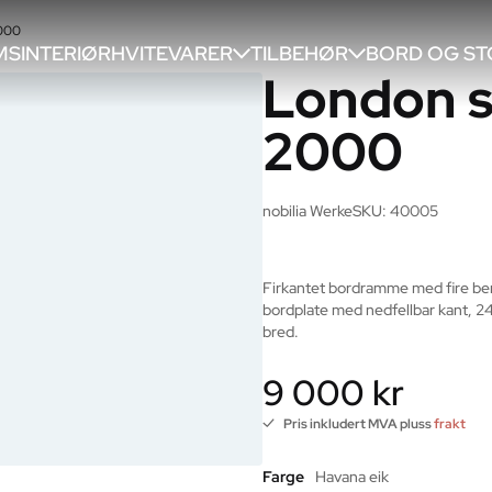
2000
SINTERIØR
HVITEVARER
TILBEHØR
BORD OG ST
London s
2000
nobilia Werke
SKU: 40005
Firkantet bordramme med fire ben, 
bordplate med nedfellbar kant, 
bred.
9 000 kr
Pris inkludert MVA pluss
frakt
Farge
Havana eik