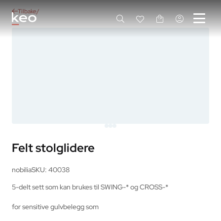
Tilbake
Felt stolglidere
nobilia
SKU: 40038
5-delt sett som kan brukes til SWING-* og CROSS-*
for sensitive gulvbelegg som