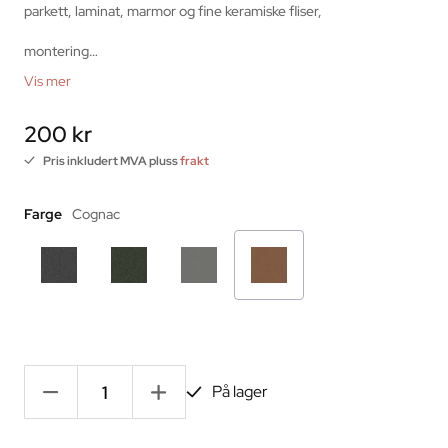
parkett, laminat, marmor og fine keramiske fliser,
montering…
Vis mer
200 kr
Pris inkludert MVA pluss
frakt
Farge
Cognac
-
+
På lager