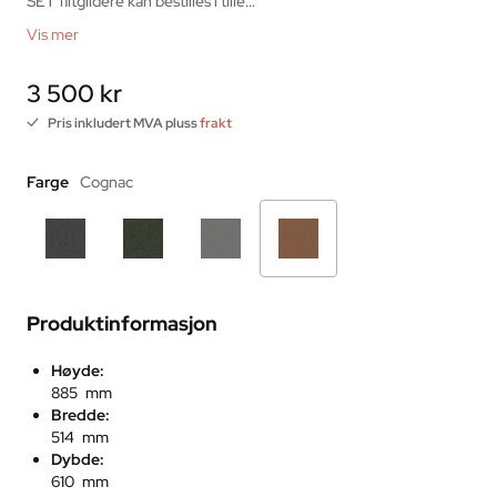
SET filtglidere kan bestilles i tille…
Vis mer
3 500 kr
Pris inkludert MVA pluss
frakt
Farge
Cognac
Produktinformasjon
Høyde:
885 mm
Bredde:
514 mm
Dybde:
610 mm