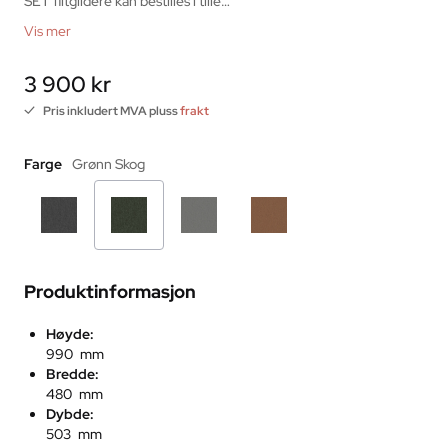
SET filtglidere kan bestilles i tille…
Vis mer
3 900 kr
Pris inkludert MVA pluss
frakt
Farge
Grønn Skog
Produktinformasjon
Høyde:
990 mm
Bredde:
480 mm
Dybde:
503 mm