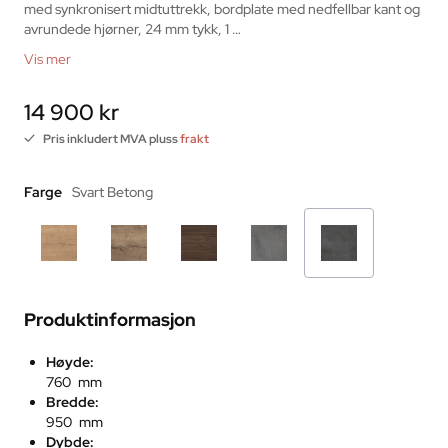
med synkronisert midtuttrekk, bordplate med nedfellbar kant og 
avrundede hjørner, 24 mm tykk, 1 …
Vis mer
14 900 kr
Pris inkludert MVA pluss
frakt
Farge
Svart Betong
Produktinformasjon
Høyde:
760 mm
Bredde:
950 mm
Dybde: