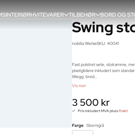
SINTERIØR
HVITEVARER
TILBEHØR
BORD OG ST
Swing st
nobilia Werke
SKU: 40041
Fast polstret sete, stolramme, meta
plastglidere inkludert som standard
tillegg. bred…
Vis mer
3 500 kr
Pris inkludert MVA pluss
frakt
Farge
Stormgrå