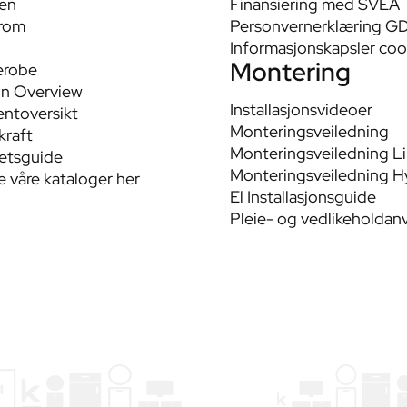
en
Finansiering med SVEA
rom
Personvernerklæring G
Informasjonskapsler coo
Montering
erobe
n Overview
Installasjonsvideoer
ntoversikt
Monteringsveiledning
raft
Monteringsveiledning L
tetsguide
Monteringsveiledning H
le våre kataloger her
El Installasjonsguide
Pleie- og vedlikeholdan