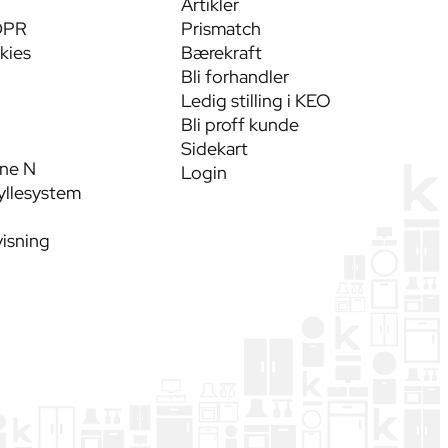
Artikler
DPR
Prismatch
kies
Bærekraft
Bli forhandler
Ledig stilling i KEO
Bli proff kunde
Sidekart
ine N
Login
yllesystem
visning