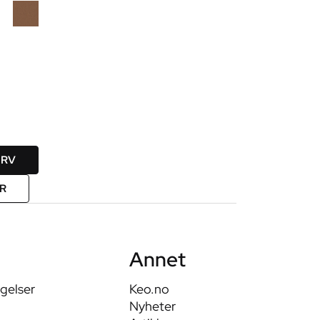
URV
ER
Annet
ngelser
Keo.no
Nyheter