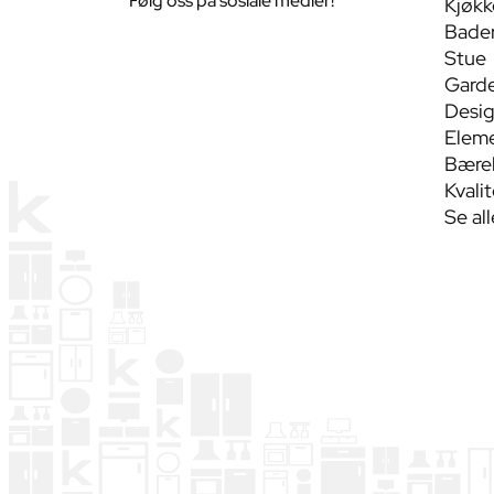
Følg oss på sosiale medier!
Kjøkk
Bade
Stue
Gard
Desig
Eleme
Bærek
Kvali
Se al