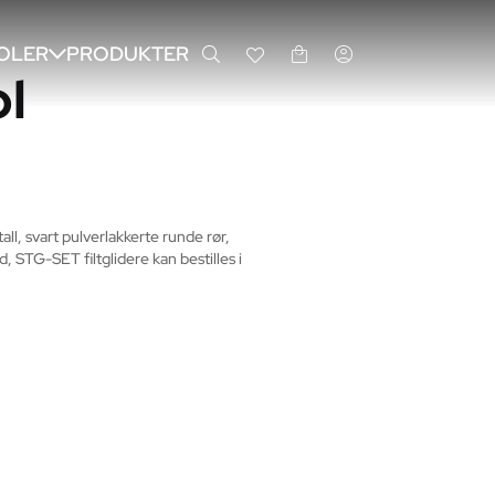
OLER
PRODUKTER
ol
ll, svart pulverlakkerte runde rør, 
, STG-SET filtglidere kan bestilles i 