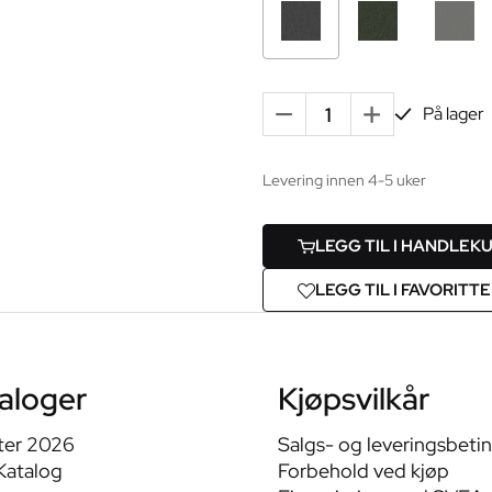
-
+
På lager
Levering innen 4-5 uker
LEGG TIL I HANDLEK
LEGG TIL I FAVORITT
aloger
Kjøpsvilkår
ter 2026
Salgs- og leveringsbeti
Katalog
Forbehold ved kjøp