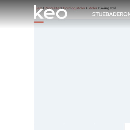
Hjem
Produkter
Bord og stoler
Stoler
Swing stol
STUE
BADEROM